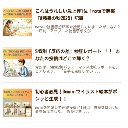
これはうれしい急上昇1位！noteで募集
「#読書の秋2025」記事
noteで読書感想記事を投稿していましたが、なんと
一日前にアップした読書感想文が ...
SNS別「反応の差」検証レポート ！！ あ
なたの投稿はどこで輝く？
今回は、SNS投稿パフォーマンス比較レポートをシ
ェアします。 「苦手を克服しない ...
初心者必見！Geminiでイラスト絵本がポ
ンッと生成！！
noteを開始して連続投稿241日目。投稿数は630記
事を超えました。 おかげさ ...