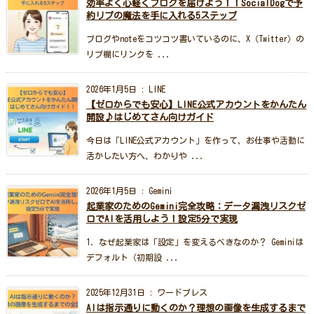
効率よく心軽くブログを届けよう！！SocialDogで予
約リプの魔法を手に入れる5ステップ
ブログやnoteをコツコツ書いているのに、X（Twitter）の
リプ欄にリンクを ...
2026年1月5日
:
LINE
【ゼロからでも安心】LINE公式アカウントをかんたん
開設♪はじめてさん向けガイド
今日は「LINE公式アカウント」を作って、お仕事や活動に
活かしたい方へ、わかりや ...
2026年1月5日
:
Gemini
起業家のためのGemini完全攻略：データ漏洩リスクゼ
ロでAIを活用しよう！設定5分で実現
1. なぜ起業家は「設定」を変えるべきなのか？ Geminiは
デフォルト（初期設 ...
2025年12月31日
:
ワードプレス
AIは指示通りに動くのか？理想の画像を生成するまで