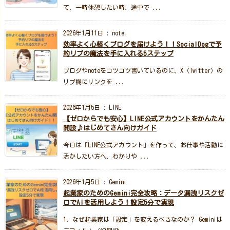
て、一時休憩したい時、途中で ...
2026年1月11日
:
note
効率よく心軽くブログを届けよう！！SocialDogで予
約リプの魔法を手に入れる5ステップ
ブログやnoteをコツコツ書いているのに、X（Twitter）の
リプ欄にリンクを ...
2026年1月5日
:
LINE
【ゼロからでも安心】LINE公式アカウントをかんたん
開設♪はじめてさん向けガイド
今日は「LINE公式アカウント」を作って、お仕事や活動に
活かしたい方へ、わかりや ...
2026年1月5日
:
Gemini
起業家のためのGemini完全攻略：データ漏洩リスクゼ
ロでAIを活用しよう！設定5分で実現
1. なぜ起業家は「設定」を変えるべきなのか？ Geminiは